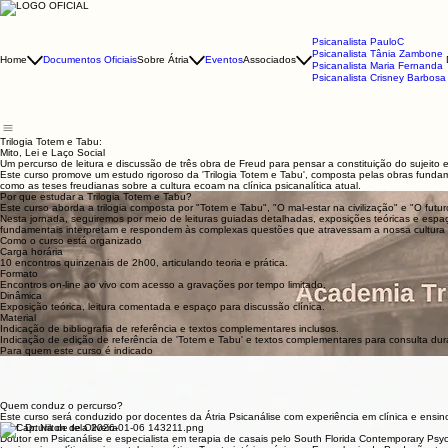
Psicanalista PauloC
Psicanalista Tânia Zambone
Home
Documentos Oficiais
Sobre Átria
Eventos
Associados
Psicanalista Maria Fernanda
Psicanalista Crisney Barbosa
Trilogia Totem e Tabu:
Mito, Lei e Laço Social
Um percurso de leitura e discussão de três obra de Freud para pensar a constituição do sujeito e
Este curso promove um estudo rigoroso da 'Trilogia Totem e Tabu', composta pelas obras fundamenta
como as teses freudianas sobre a cultura ecoam na clínica psicanalítica atual.
Por que estudar a Trilogia Totem e Tabu?
Este curso aborda a trilogia composta por "Totem e Tabu", "O mal-estar na civilização" e "O futur
Nesta jornada, seguiremos por meio de leituras guiadas detalhadas, exposições teóricas e espaç
fundamentais interpretam e respondem às complexas questões que atravessam a nossa cultura 
Como o curso está organizado
Carga horária
10 encontros quinzenais de 2h00, articulando teoria e prática.
Formato
Encontros on-line ao vivo com acesso a gravações por tempo limitado.
Dinâmica
Exposição teórica, leitura comentada e espaço para discussão clínica.
Material
Indicação de bibliografia de referência e textos complementares inclusos.
Indicação de edição de referência de 'Totem e Tabu' e textos complementares para consulta dur
Para quem este curso é indicado
Estudantes e profissionais de psicanálise que desejam aprofundar a leitura de Freud
Psicólogos, psiquiatras e profissionais da saúde mental interessados em teoria psicanalítica
Pesquisadores das áreas de ciências humanas que dialogam com psicanálise, antropologia e filo
Pessoas em formação na Átria que buscam articular teoria e clínica.
Quem conduz o percurso?
Este curso será conduzido por docentes da Átria Psicanálise com experiência em clínica e ensi
Prof. Dr. Nilton de Oliveira
Doutor em Psicanálise e especialista em terapia de casais pelo South Florida Contemporary Psyc