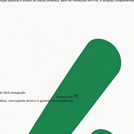
teologia pastoral e ensino de leitura dinâmica, além de formações em PNL e terapias complementar
de fácil navegação.
Inscreva-se!
tica, com suporte técnico e garantia de estabilidade.