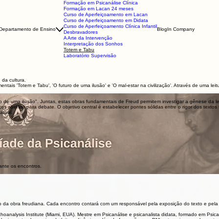
Formação em Psicanálise Clínica
Formação em Lacan 24 meses
Curso de Aperfeiçoamento em Lacan
Curso de Aperfeiçoamento em Didata
Curso de Aperfeiçoamento Clínica Infantil
Departamento de Ensino
Blog
In Company
Desbravadores
A Arte da Intervenção
Interpretação dos Sonhos
Totem e Tabu
Laboratório Supervisão
 da cultura.
is 'Totem e Tabu', 'O futuro de uma ilusão' e 'O mal-estar na civilização'. Através de uma leitur
o de uma ilusão". Juntas, estas obras fundamentais de Freud permitem investigar a gênese da lei, d
os abertos para debate. O objetivo central é estabelecer pontes sólidas entre o rigor dos texto
atual.
ante os encontros.
sofia
no da obra freudiana. Cada encontro contará com um responsável pela exposição do texto e pela
hoanalysis Institute (Miami, EUA). Mestre em Psicanálise e psicanalista didata, formado em Psi