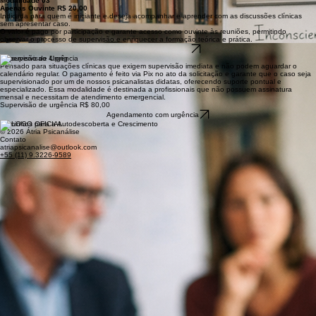
Modalidade 03
Apenas Ouvinte R$ 20,00
Indicada para quem é iniciante e deseja acompanhar e aprender com as discussões clínicas
sem apresentar caso.
O valor é pago por participação e garante acesso como ouvinte às reuniões, permitindo
observar o processo de supervisão e enriquecer a formação teórica e prática.
Agendar como Ouvinte
Supervisão de Urgência
Pensado para situações clínicas que exigem supervisão imediata e não podem aguardar o
calendário regular. O pagamento é feito via Pix no ato da solicitação e garante que o caso seja
supervisionado por um de nossos psicanalistas didatas, oferecendo suporte pontual e
especializado. Essa modalidade é destinada a profissionais que não possuem assinatura
mensal e necessitam de atendimento emergencial.
Supervisão de urgência R$ 80,00
Agendamento com urgência
Caminhos para a Autodescoberta e Crescimento
© 2026 Átria Psicanálise
Contato
atriapsicanalise@outlook.com
+55 (11) 9.3226-9589