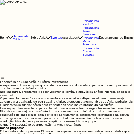
Psicanalista
PauloC
Psicanalista
Tânia
Zambone
Documentos
Home
Sobre Átria
Eventos
Associados
Departamento de Ensino
Psicanalista
Oficiais
Maria
Fernanda
Psicanalista
Crisney
Barbosa
Laboratório de Supervisão e Prática Psicanalítica
A supervisão clínica é o pilar que sustenta o exercício do analista, permitindo que o profissional
articule a teoria à vivência prática.
Nos encontros, priorizamos o desenvolvimento contínuo através da análise rigorosa da escuta
individual.
O percurso formativo foca na sustentação ética e técnica indispensável para quem deseja
aprofundar a qualidade de seu trabalho clínico, oferecendo aos membros da Átria, profissionais
e iniciantes um suporte sólido para enfrentar os desafios cotidianos do consultório.
Este espaço foi desenhado para o trabalho minucioso sobre os seguintes eixos fundamentais:
Discutimos o manejo da transferência para compreender a dinâmica analítica, focamos na
construção do caso clínico para dar corpo ao tratamento, elaboramos os impasses na escuta
que surgem no encontro com o paciente e debatemos as questões éticas essenciais na
condução ética de cada processo terapêutico desenvolvido no grupo.
O que é o Laboratório de Supervisão na Átria Psicanálise?
Nossa proposta:
O Laboratório de Supervisão Clínica é uma experiência de imersão prática para analistas que