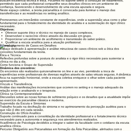
buscam excelência técnica e ética. Focamos no suporte direto à condução de tratamentos,
permitindo que cada profissional compartilhe seus desafios clínicos em um ambiente de
confiança, favorecendo o desenvolvimento de uma escuta apurada e segura.
Neste espaço coletivo, a teoria psicanalítica é convocada para iluminar o manejo das
transferências e as resistências no setting analítico.
Promovemos um intercâmbio constante de experiências, onde a supervisão atua como o pilar
fundamental para o fortalecimento da identidade do analista e a sustentação do rigor clínico
necessário.
Objetivos:
Oferecer suporte ético e técnico no manejo de casos complexos.
Desenvolver o raciocínio clínico através da discussão em grupo.
Proporcionar um ambiente de acolhimento e transmissão do saber prático.
Qualificar a escuta analítica para a atuação profissional.
Acompanhamento de Casos em Detalhes
Espaço dedicado à apresentação e análise minuciosa de casos clínicos sob a ótica dos
conceitos fundamentais da teoria.
Ética e Técnica
Reflexões profundas sobre a postura do analista e o rigor ético necessário para sustentar a
clínica no dia a dia.
Como funciona o Grupo de Supervisão
Dinâmica dos encontros:
Os encontros são realizados quinzenalmente on line e ao vivo, permitindo a troca de
experiências entre profissionais de diversas regiões através de salas virtuais seguras. A dinâmica
foca na supervisão horizontal, onde a escuta coletiva enriquece o olhar sobre cada paciente
apresentado.
Vínculo e Transferência
Análise das manifestações inconscientes que ocorrem no setting e o manejo adequado da
relação entre o analisando e o terapeuta.
Clínica na Contemporaneidade
Discussões sobre as novas formas de sofrimento psíquico e os desafios que a atualidade impõe
ao exercício da psicanálise clássica e moderna.
Supervisão da Escuta e Sintomas
Trabalho focado na decifração do sintoma e no aprimoramento da percepção auditiva para o
que não é dito em cada sessão.
Construção do Ofício Analítico
Suporte continuado para a consolidação da identidade profissional e o fortalecimento técnico
necessário para a autonomia e segurança nos atendimentos realizados.
Acadêmicos de Psicologia decididos a integrar o saber da faculdade com o cotidiano da escuta
analítica clínica.
Percurso Obrigatório aos Psicanalistas em formação da Átria Psicanálise, alinhados com o