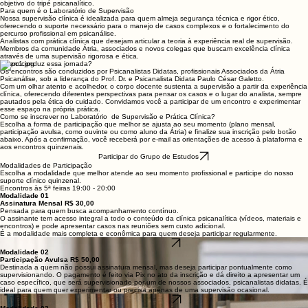
objetivo do tripé psicanalítico.
Para quem é o Laboratório de Supervisão
Nossa supervisão clínica é idealizada para quem almeja segurança técnica e rigor ético,
oferecendo o suporte necessário para o manejo de casos complexos e o fortalecimento do
percurso profissional em psicanálise.
Analistas com prática clínica que desejam articular a teoria à experiência real de supervisão.
Membros da comunidade Átria, associados e novos colegas que buscam excelência clínica
através de uma supervisão rigorosa e ética.
Quem conduz essa jornada?
Os encontros são conduzidos por Psicanalistas Didatas, profissionais Associados da Átria
Psicanálise, sob a liderança do Prof. Dr. e Psicanalista Didata Paulo César Galetto.
Com um olhar atento e acolhedor, o corpo docente sustenta a supervisão a partir da experiência
clínica, oferecendo diferentes perspectivas para pensar os casos e o lugar do analista, sempre
pautados pela ética do cuidado. Convidamos você a participar de um encontro e experimentar
esse espaço na própria prática.
Como se inscrever no Laboratório de Supervisão e Prática Clínica?
Escolha a forma de participação que melhor se ajusta ao seu momento (plano mensal,
participação avulsa, como ouvinte ou como aluno da Átria) e finalize sua inscrição pelo botão
abaixo. Após a confirmação, você receberá por e-mail as orientações de acesso à plataforma e
aos encontros quinzenais.
Participar do Grupo de Estudos
Modalidades de Participação
Escolha a modalidade que melhor atende ao seu momento profissional e participe do nosso
suporte clínico quinzenal.
Encontros às 5ª feiras 19:00 - 20:00
Modalidade 01
Assinatura Mensal R$ 30,00
Pensada para quem busca acompanhamento contínuo.
O assinante tem acesso integral a todo o conteúdo da clínica psicanalítica (vídeos, materiais e
encontros) e pode apresentar casos nas reuniões sem custo adicional.
É a modalidade mais completa e econômica para quem deseja participar regularmente.
Assinar Agora
Modalidade 02
Participação Avulsa R$ 50,00
Destinada a quem não possui assinatura mensal, mas deseja participar pontualmente como
supervisionando. O pagamento é feito via Pix no ato da inscrição e dá direito a apresentar um
caso específico, que será supervisionado por um de nossos associados, psicanalistas didatas. É
ideal para quem quer experimentar ou precisa apenas de uma supervisão ocasional.
Escolher Data