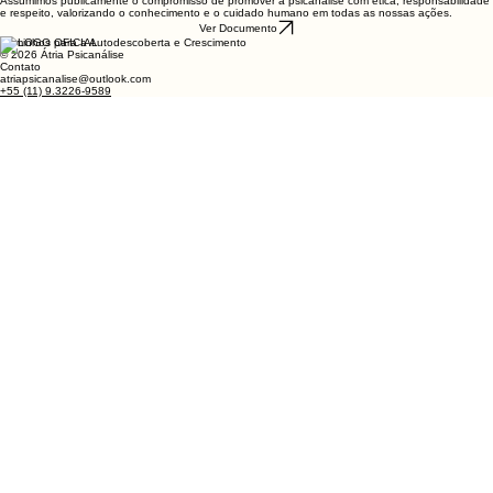
Assumimos publicamente o compromisso de promover a psicanálise com ética, responsabilidade
e respeito, valorizando o conhecimento e o cuidado humano em todas as nossas ações.
Ver Documento
Caminhos para a Autodescoberta e Crescimento
© 2026 Átria Psicanálise
Contato
atriapsicanalise@outlook.com
+55 (11) 9.3226-9589