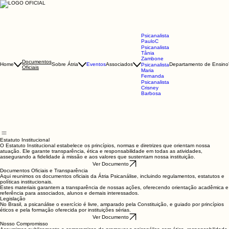
Psicanalista
PauloC
Psicanalista
Tânia
Zambone
Documentos
Home
Sobre Átria
Eventos
Associados
Departamento de Ensino
Psicanalista
Oficiais
Maria
Fernanda
Psicanalista
Crisney
Barbosa
Estatuto Institucional
O Estatuto Institucional estabelece os princípios, normas e diretrizes que orientam nossa
atuação. Ele garante transparência, ética e responsabilidade em todas as atividades,
assegurando a fidelidade à missão e aos valores que sustentam nossa instituição.
Ver Documento
Documentos Oficiais e Transparência
Aqui reunimos os documentos oficiais da Átria Psicanálise, incluindo regulamentos, estatutos e
políticas institucionais.
Estes materiais garantem a transparência de nossas ações, oferecendo orientação acadêmica e
referência para associados, alunos e demais interessados.
Legislação
No Brasil, a psicanálise o exercício é livre, amparado pela Constituição, e guiado por princípios
éticos e pela formação oferecida por instituições sérias.
Ver Documento
Nosso Compromisso