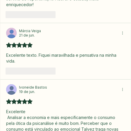
enriquecedor!
Curtir
Responder
Márcia Veiga
21 de jun.
Avaliado com 5 de 5 estrelas.
Excelente texto. Fiquei maravilhada e pensativa na minha 
vida.
Curtir
Responder
Ivoneide Bastos
19 de jun.
Avaliado com 5 de 5 estrelas.
Excelente 
 Analisar a economia e mais especificamente o consumo 
pela ótica da psicanálise é muito bom. Perceber que o 
consumo está vinculado ao emocional Talvez traga novas 