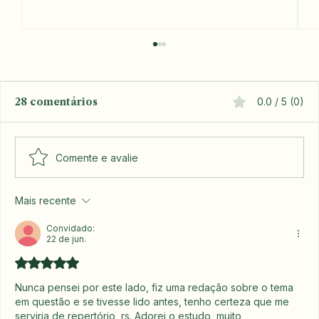
28 comentários
0.0 / 5 (0)
Comente e avalie
Mais recente
Quem é você quando ninguém
está olhando?
Convidado:
22 de jun.
Avaliado com 5 de 5 estrelas.
Nunca pensei por este lado, fiz uma redação sobre o tema 
em questão e se tivesse lido antes, tenho certeza que me 
serviria de repertório, rs. Adorei o estudo, muito 