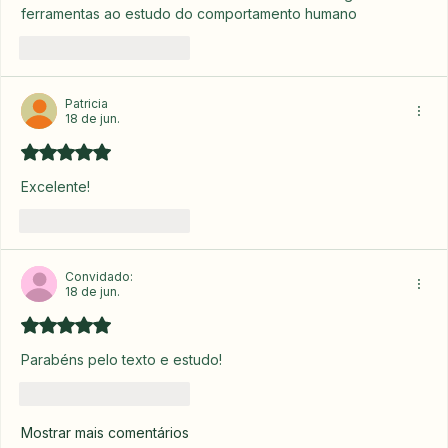
ferramentas ao estudo do comportamento humano 
Curtir
Responder
Patricia
18 de jun.
Avaliado com 5 de 5 estrelas.
Excelente!
Curtir
Responder
Convidado:
18 de jun.
Avaliado com 5 de 5 estrelas.
Parabéns pelo texto e estudo!
Curtir
Responder
Mostrar mais comentários