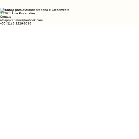
Caminhos para a Autodescoberta e Crescimento
© 2026 Átria Psicanálise
Contato
atriapsicanalise@outlook.com
+55 (11) 9.3226-9589