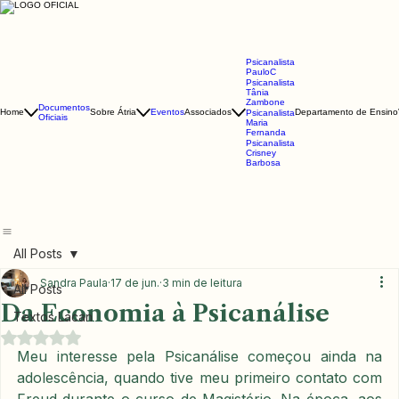
Psicanalista
PauloC
Psicanalista
Tânia
Zambone
Documentos
Home
Sobre Átria
Eventos
Associados
Departamento de Ensino
Psicanalista
Oficiais
Maria
Fernanda
Psicanalista
Crisney
Barbosa
All Posts
Sandra Paula
17 de jun.
3 min de leitura
All Posts
Da Economia à Psicanálise
Textos Lacan
Avaliado com NaN de 5 estrelas.
Meu interesse pela Psicanálise começou ainda na 
adolescência, quando tive meu primeiro contato com 